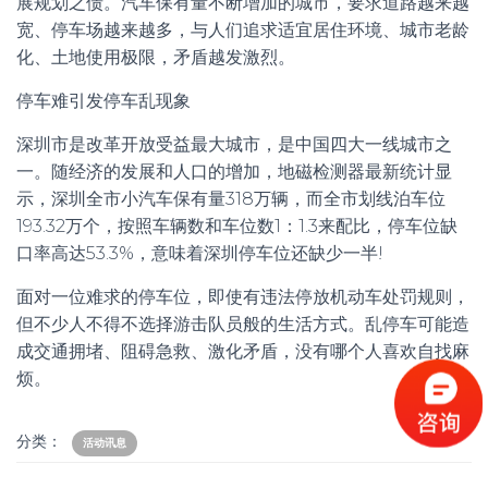
展规划之债。汽车保有量不断增加的城市，要求道路越来越
宽、停车场越来越多，与人们追求适宜居住环境、城市老龄
化、土地使用极限，矛盾越发激烈。
停车难引发停车乱现象
深圳市是改革开放受益最大城市，是中国四大一线城市之
一。随经济的发展和人口的增加，地磁检测器最新统计显
示，深圳全市小汽车保有量318万辆，而全市划线泊车位
193.32万个，按照车辆数和车位数1：1.3来配比，停车位缺
口率高达53.3%，意味着深圳停车位还缺少一半!
面对一位难求的停车位，即使有违法停放机动车处罚规则，
但不少人不得不选择游击队员般的生活方式。乱停车可能造
成交通拥堵、阻碍急救、激化矛盾，没有哪个人喜欢自找麻
烦。
分类：
活动讯息