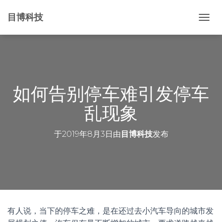
目博科技
切
换
导
航
如何告别停车难引发停车
乱现象
于
2019年8月3日
由
目博科技
发布
有人说，当下的停车之难，是在还过去小汽车导向的城市发