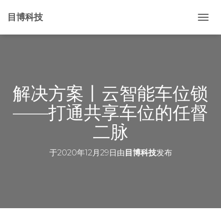
目博科技
切
换
导
航
解决方案丨云智能车位锁
——打通共享车位的任督
二脉
于
2020年12月29日
由
目博科技
发布