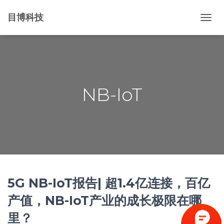
目博科技
切
换
导
航
NB-IoT
5G NB-IoT报告| 超1.4亿连接，百亿
产值，NB-IoT产业的成长极限在哪
里？