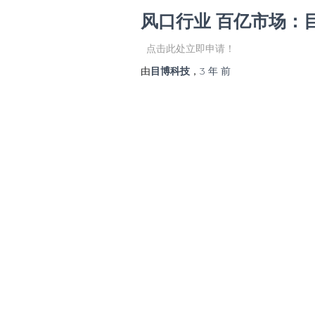
风口行业 百亿市场：
点击此处立即申请！
由
目博科技
，
3 年
前