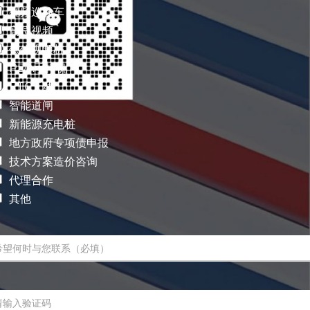
联
行
视频巡检车
系
文
高位视频
本
单
低位视频桩
行
PDA手持机
文
ETC天线
本
智能道闸
新能源充电桩
地方政府专项债申报
技术方案造价咨询
代理合作
其他
单
行
文
本
单
行