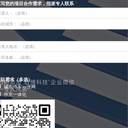
填写您的项目合作需求，指派专人联系
*
填
写
您
的
项
目
合
项
项目需求（多选）
作
目
城市停车一张网
需
需
停充一体化
求
求
，
路内停车收费
（
指
多
光储充停车场站
派
选
道路停车欠费追缴
专
）
人
单
NB地磁