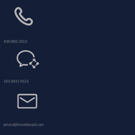
400-880-3010
180 6943 9616
service@movebroad.com