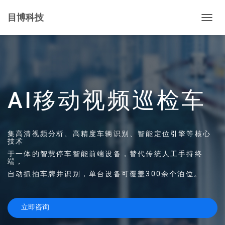
目博科技
切
换
导
航
AI移动视频巡检车
集高清视频分析、高精度车辆识别、智能定位引擎等核心
技术
于一体的智慧停车智能前端设备，替代传统人工手持终
端，
自动抓拍车牌并识别，单台设备可覆盖300余个泊位。
立即咨询