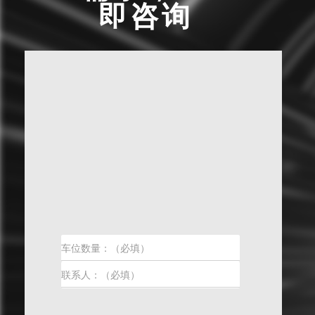
即咨询
前
一
页
后
一