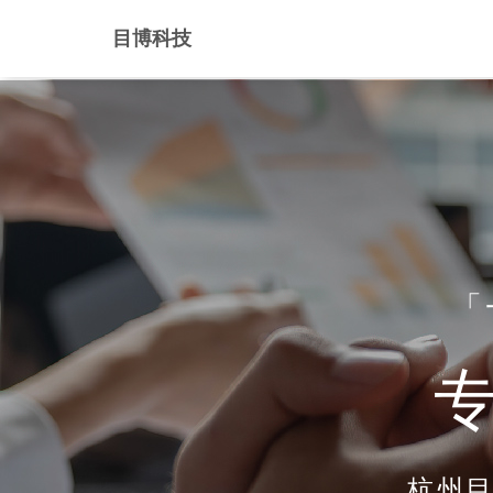
目博科技
「
杭州