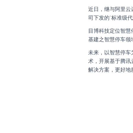
近日，继与阿里云
司下发的“标准级
目博科技定位智慧
基建之智慧停车领
未来，以智慧停车
术，开展基于腾讯
解决方案，更好地