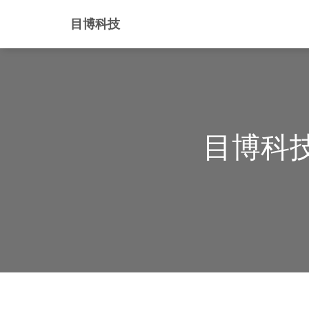
目博科技
目博科