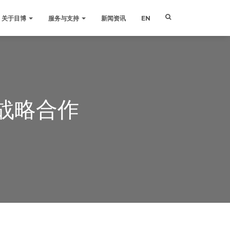
关于目博
服务与支持
新闻资讯
EN
战略合作