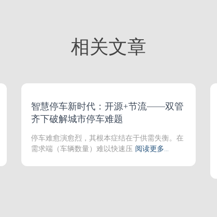
相关文章
智慧停车新时代：开源+节流——双管
齐下破解城市停车难题
停车难愈演愈烈，其根本症结在于供需失衡。在
需求端（车辆数量）难以快速压
阅读更多…