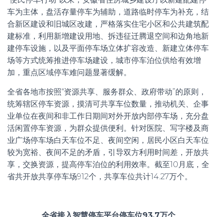
车为主体，盘活存量停车为辅助，道路临时停车为补充，结
合新区建设和旧城区改建，严格落实住宅小区和公共建筑配
建标准，利用新增建设用地、拆违征迁腾退空间和边角地新
建停车设施，以及平面停车场立体扩容改造、新建立体停车
场等方式统筹推进停车场建设，城市停车泊位供给有效增
加，重点区域停车难问题显著缓解。
全省各地市按照“资源共享、服务群众、政府带动”的原则，
统筹辖区停车资源，摸清可共享车位数量，推动机关、企事
业单位在夜间和非工作日期间对外开放内部停车场，充分盘
活闲置停车资源，为群众提供便利。针对医院、写字楼及商
业广场停车场白天车位不足、夜间空闲，居民小区白天车位
较为宽裕、夜间不足的矛盾，引导双方利用时间差，开放共
享，交换资源，提高停车泊位的利用效率。截至10月底，全
省共开放共享停车场912个，共享车位共计14.27万个。
全省接入智慧停车平台停车位93.7万个