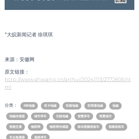
*大皖新闻记者 徐琪琪
来源：安徽网
原文链接：
http://www.ahwang.cn/anhui/20241113/2772606.ht
ml
分类：
NB地磁
双卡地磁
双模地磁
双网通地磁
地磁
地磁传感器
城市停车
无线地磁
智慧停车
智慧城市
智能交通
物联网
物联网传感器
移动视频巡检车
视频巡检车
车位检测器
道路停车