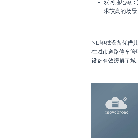
双网通地磁：
求较高的场景
NB地磁设备凭借
在城市道路停车管
设备有效缓解了城