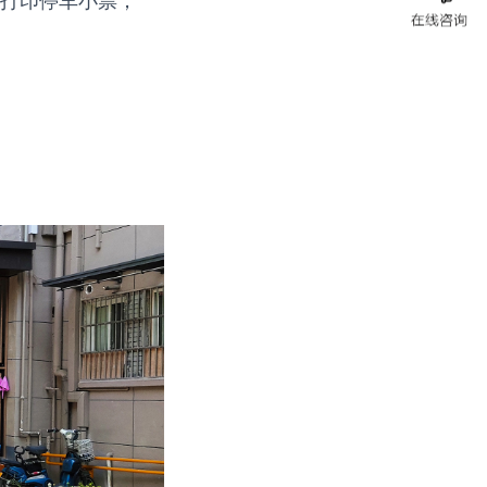
并打印停车小票；