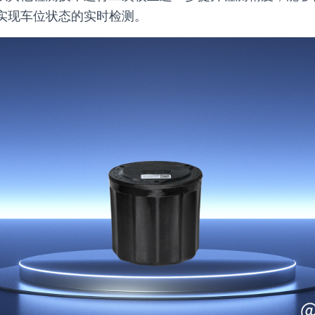
实现车位状态的实时检测。