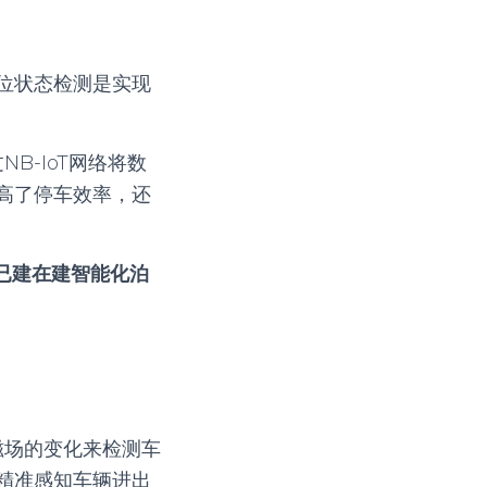
位状态检测是实现
B-IoT网络将数
高了停车效率，还
国已建在建智能化泊
磁场的变化来检测车
精准感知车辆进出