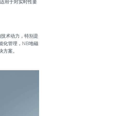
适用于对实时性要
的技术动力，特别是
能化管理，NB地磁
决方案。