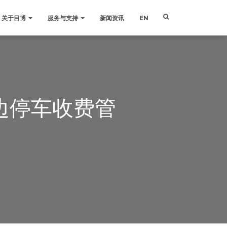
关于目博
服务与支持
新闻资讯
EN
边停车收费管