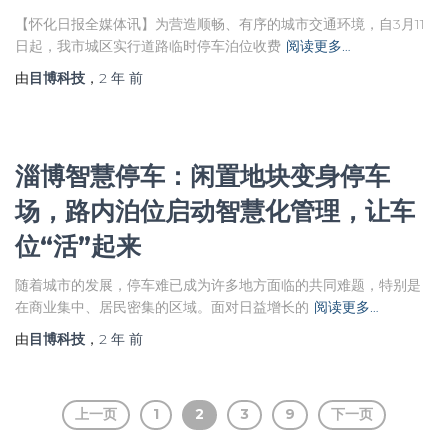
【怀化日报全媒体讯】为营造顺畅、有序的城市交通环境，自3月11
日起，我市城区实行道路临时停车泊位收费
阅读更多…
由
目博科技
，
2 年
前
淄博智慧停车：闲置地块变身停车
场，路内泊位启动智慧化管理，让车
位“活”起来
随着城市的发展，停车难已成为许多地方面临的共同难题，特别是
在商业集中、居民密集的区域。面对日益增长的
阅读更多…
由
目博科技
，
2 年
前
文
上一页
1
2
3
9
下一页